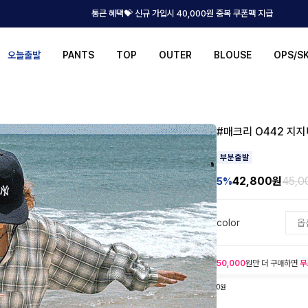
통큰 혜택💝 신규 가입시 40,000원 중복 쿠폰팩 지급
오늘출발
PANTS
TOP
OUTER
BLOUSE
OPS/S
#매크리 O442 지지
42,800
원
45,
5%
color
50,000
원만 더 구매하면
무
0원