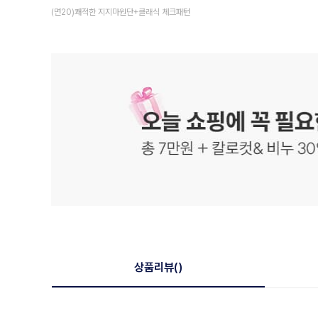
(면20)쾌적한 지지마원단+클래식 체크패턴
상품리뷰
()