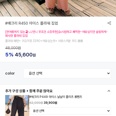
#매크리 R450 아이스 플라워 집업
[한여름까지 입는🏖JJ언니 무조건 소장추천]👍시원하고 쾌적한~여유있지만 슬림하게-
화사한 플라워 집업
플라워 패턴+ 구김걱정 ZERO+여유있는핏+ 사랑스러운 무드 뿜뿜
48,000원
5%
45,600
원
color
추가 구성 상품 + 함께 주문 많아요
#매크리 P449 아이스 날날이 플리츠 롱팬츠
42,000원
39,900원