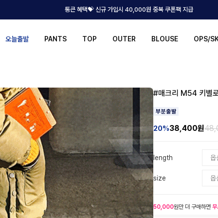
통큰 혜택💝 신규 가입시 40,000원 중복 쿠폰팩 지급
오늘출발
PANTS
TOP
OUTER
BLOUSE
OPS/S
#매크리 M54 키별
38,400
원
48
20%
length
size
50,000
원만 더 구매하면
무