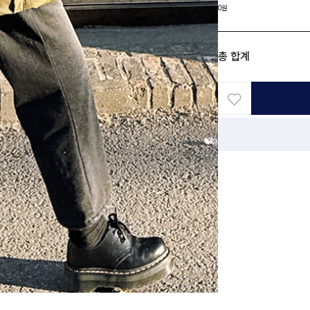
0원
총 합계