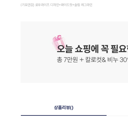
(기모안감) 로우라이즈 디자인+와이드핏+슬림 레그라인
상품리뷰
()