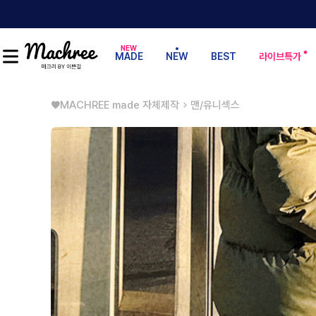
MADE
NEW
BEST
라이브특가
♥MACHREE made 자체제작
맨/유니섹스