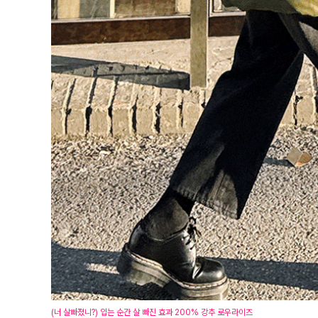
(너 살빠졌니?) 입는 순간 살 빠진 효과 200% 강추 로우라이즈