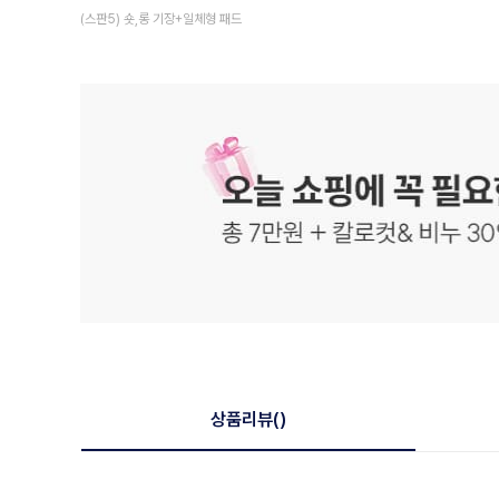
(스판5) 숏,롱 기장+일체형 패드
상품리뷰
()