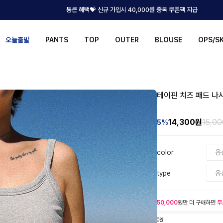
통큰 혜택💝 신규 가입시 40,000원 중복 쿠폰팩 지급
오늘출발
PANTS
TOP
OUTER
BLOUSE
OPS/S
테이핀 치즈 패드 나
14,300
원
15,0
5%
color
type
50,000
원만 더 구매하면
무
0원