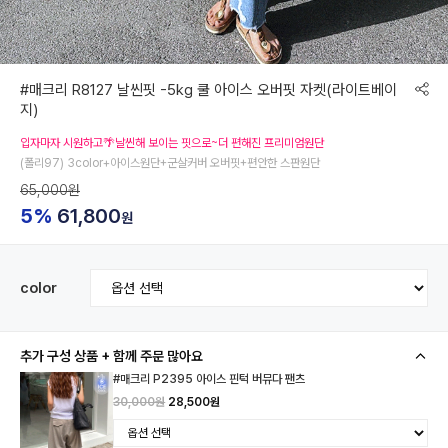
#매크리 R8127 날씬핏 -5kg 쿨 아이스 오버핏 자켓(라이트베이
지)
입자마자 시원하고🌴날씬해 보이는 핏으로~더 편해진 프리미엄원단
(폴리97) 3color+아이스원단+군살커버 오버핏+편안한 스판원단
65,000원
5%
61,800
원
color
추가 구성 상품 + 함께 주문 많아요
#매크리 P2395 아이스 핀턱 버뮤다 팬츠
30,000원
28,500원