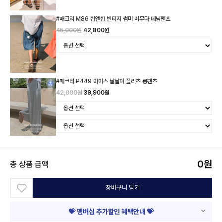
#매크리 M86 힙앤힙 빈티지 썸머 버뮤다 데님팬츠
45,000원
42,800원
#매크리 P449 아이스 날날이 플리츠 롱팬츠
42,000원
39,900원
0
원
총 상품 금액
장바구니 담기
💝 멤버십 추가할인 혜택안내 💝