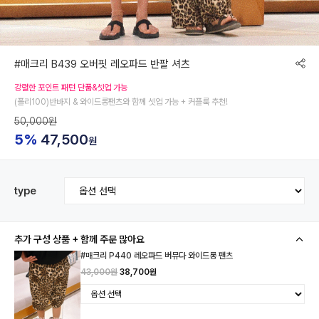
#매크리 B439 오버핏 레오파드 반팔 셔츠
강렬한 포인트 패턴 단품&셋업 가능
(폴리100)반바지 & 와이드롱팬츠와 함께 셋업 가능 + 커플룩 추천!
50,000원
5%
47,500
원
type
추가 구성 상품 + 함께 주문 많아요
#매크리 P440 레오파드 버뮤다 와이드롱 팬츠
43,000원
38,700원