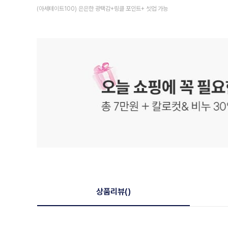
(아세테이트100) 은은한 광택감+링클 포인트+ 셋업 가능
상품리뷰
()