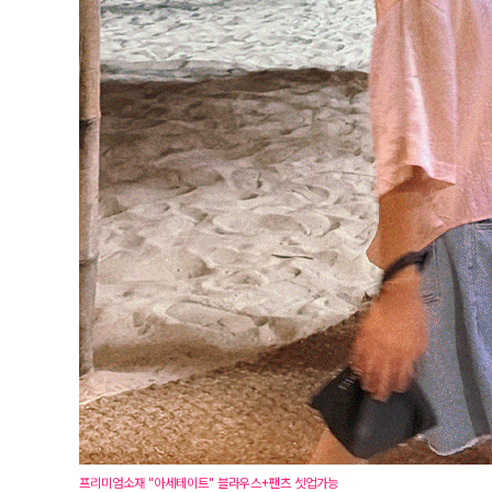
프리미엄소재 "아세테이트" 블라우스+팬츠 셋업가능