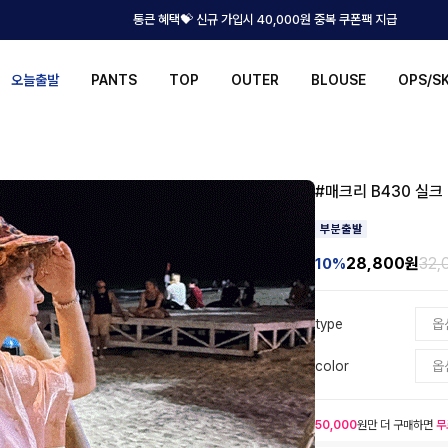
통큰 혜택💝 신규 가입시 40,000원 중복 쿠폰팩 지급
오늘출발
PANTS
TOP
OUTER
BLOUSE
OPS/S
#매크리 B430 실크
28,800
원
32,
10%
type
color
50,000
원만 더 구매하면
무