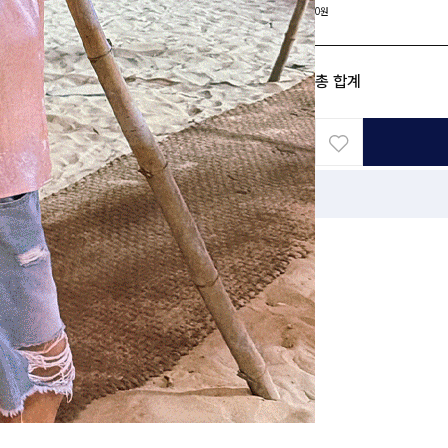
0원
총 합계