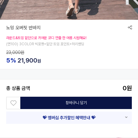
노밍 오버핏 반바지
라운드&트임 밑단으로 귀여운 코디 연출 한 여름 시원해요!
(면100) 3COLOR 빅포켓+밑단 트임 포인트+허리밴딩
23,000원
5%
21,900
원
0
원
총 상품 금액
장바구니 담기
💝 멤버십 추가할인 혜택안내 💝