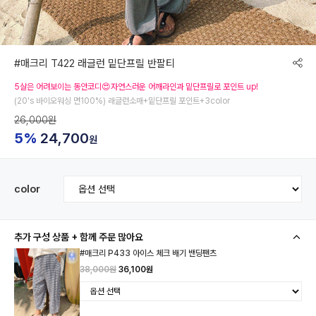
#매크리 T422 래글런 밑단프릴 반팔티
5살은 어려보이는 동안코디😍자연스러운 어깨라인과 밑단프릴로 포인트 up!
(20's 바이오워싱 면100%) 래글런소매+밑단프릴 포인트+3color
26,000원
5%
24,700
원
color
추가 구성 상품 + 함께 주문 많아요
#매크리 P433 아이스 체크 배기 밴딩팬츠
38,000원
36,100원