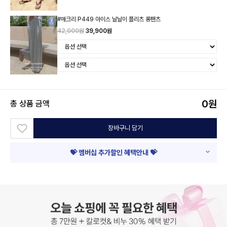
#매크리 P449 아이스 날날이 플리츠 롱팬츠
42,000원
39,900원
0
원
총 상품 금액
장바구니 담기
💝 멤버십 추가할인 혜택안내 💝