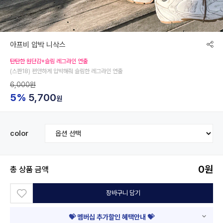
아프비 압박 니삭스
탄탄한 원단감+슬림 레그라인 연출
(스판18) 편안하게 압박해줘 슬림한 레그라인 연출
6,000원
5%
5,700
원
color
0
원
총 상품 금액
장바구니 담기
💝 멤버십 추가할인 혜택안내 💝