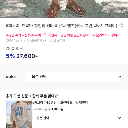
#매크리 P2429 힙앤힙 썸머 버뮤다 팬츠(핑크,그린,라이트그레이)
수많은 후기 극찬👍[유니섹스룩] 시원하고 얇은 여름 원단❄️ 남녀 모두 즐겨보시기 좋아요!
(면100) 허리밴딩+와이드핏+시그니처 힙포켓
29,000원
5%
27,600
원
color
추가 구성 상품 + 함께 주문 많아요
#매크리 T426 컬러 프린팅 오버핏 반팔티
22,000원
20,900원