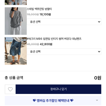
스테빌 백프린팅 반팔티
19,000원
18,100원
#매크리 M86 힙앤힙 빈티지 썸머 버뮤다 데님팬츠
45,000원
42,800원
0
원
총 상품 금액
장바구니 담기
💝 멤버십 추가할인 혜택안내 💝