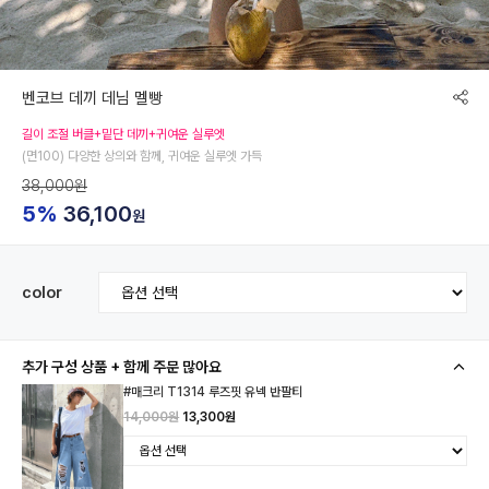
벤코브 데끼 데님 멜빵
길이 조절 버클+밑단 데끼+귀여운 실루엣
(면100) 다양한 상의와 함께, 귀여운 실루엣 가득
38,000원
5%
36,100
원
color
추가 구성 상품 + 함께 주문 많아요
#매크리 T1314 루즈핏 유넥 반팔티
14,000원
13,300원