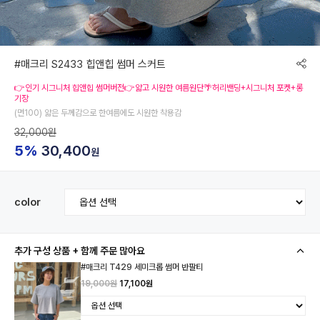
#매크리 S2433 힙앤힙 썸머 스커트
👉인기 시그니처 힙앤힙 썸머버전👉얇고 시원한 여름원단🌴허리밴딩+시그니처 포켓+롱
기장
(면100) 얇은 두께감으로 한여름에도 시원한 착용감
32,000원
5%
30,400
원
color
추가 구성 상품 + 함께 주문 많아요
#매크리 T429 세미크롭 썸머 반팔티
19,000원
17,100원