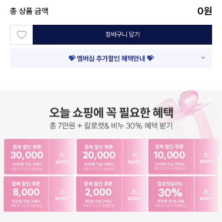
0
원
총 상품 금액
장바구니 담기
💝 멤버십 추가할인 혜택안내 💝