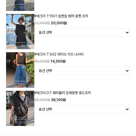
#매크리 T1501 힙앤힙 썸머 포켓 조끼
21,000원
20,000원
#매크리 T342 웨이브 치즈 나시티
15,000원
14,300원
#매크리 D7 해피롤러 입체포켓 후드조끼
38,000원
36,100원