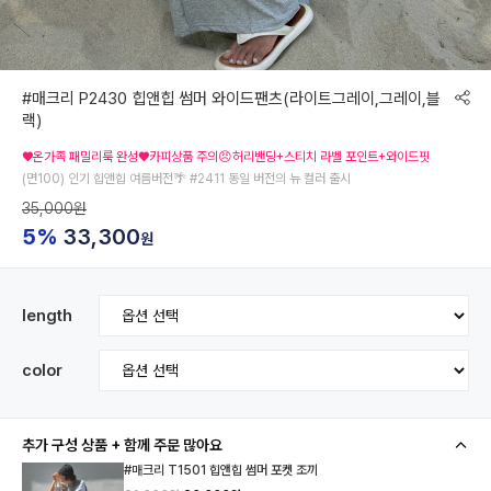
#매크리 P2430 힙앤힙 썸머 와이드팬츠(라이트그레이,그레이,블
랙)
♥온가족 패밀리룩 완성♥카피상품 주의😠허리밴딩+스티치 라벨 포인트+와이드핏
(면100) 인기 힙앤힙 여름버전🌴 #2411 동일 버전의 뉴 컬러 출시
35,000원
5%
33,300
원
length
color
추가 구성 상품 + 함께 주문 많아요
#매크리 T1501 힙앤힙 썸머 포켓 조끼