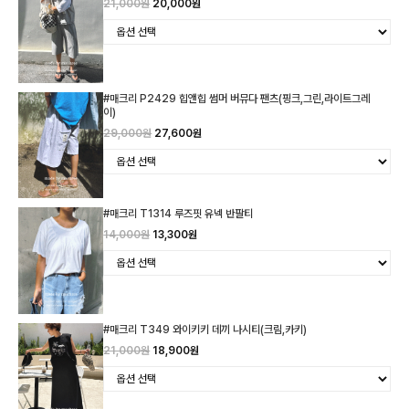
21,000원
20,000원
#매크리 P2429 힙앤힙 썸머 버뮤다 팬츠(핑크,그린,라이트그레
이)
29,000원
27,600원
#매크리 T1314 루즈핏 유넥 반팔티
14,000원
13,300원
#매크리 T349 와이키키 데끼 나시티(크림,카키)
21,000원
18,900원