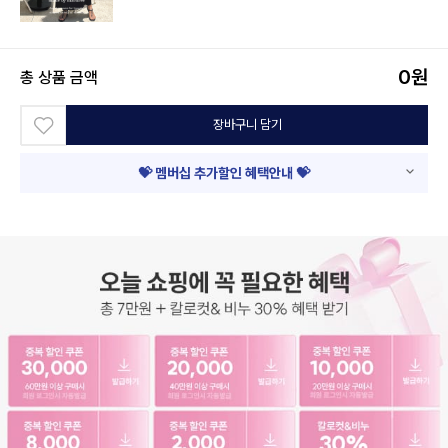
0
원
총 상품 금액
장바구니 담기
💝 멤버십 추가할인 혜택안내 💝