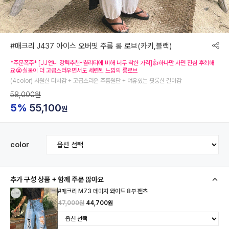
#매크리 J437 아이스 오버핏 주름 롱 로브(카키,블랙)
*주문폭주* [JJ언니 강력추천-퀄리티에 비해 너무 착한 가격]👍하나만 사면 진심 후회해
요😭실물이 더 고급스러우면서도 세련된 느낌의 롱로브
(4color) 시원한 터치감 + 고급스러운 주름원단 + 여유있는 핏롱한 길이감
58,000원
5%
55,100
원
color
추가 구성 상품 + 함께 주문 많아요
#매크리 M73 데미지 와이드 8부 팬츠
47,000원
44,700원