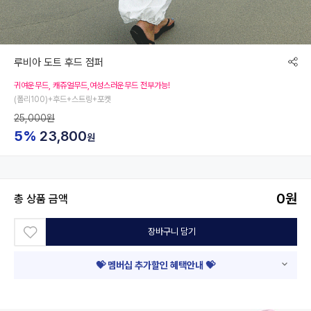
루비아 도트 후드 점퍼
귀여운무드, 캐쥬얼무드,여성스러운무드 전부가능!
(폴리100)+후드+스트링+포켓
25,000원
5%
23,800
원
0
원
총 상품 금액
장바구니 담기
💝 멤버십 추가할인 혜택안내 💝