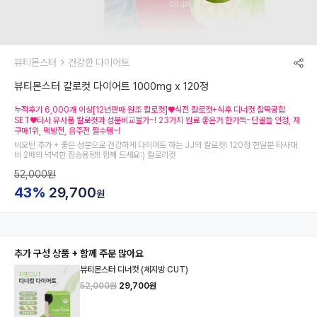
뷰티몬스터
건강한 다이어트
뷰티몬스터 칼로컷 다이어트 1000mg x 120정
누적후기 6,000개 이상[12년판매 원조 칼로컷]♥식전 칼로컷+식후 디너컷 찰떡궁합
SET♥타사 유사품 칼로컷과 성분비교불가~! 23가지 원료 좋은거 한가득~단골들 인정, 재
구매1위, 먹방전, 음주전 필수템~!
비오틴 추가 + 좋은 성분으로 건강하게 다이어트 하는 JJ의 칼로컷! 120정 한달분 타사대
비 2배의 넉넉한 짐승용량!! 함께 드세요:) 칼로리컷
52,000원
43%
29,700
원
추가 구성 상품 + 함께 주문 많아요
뷰티몬스터 디너컷 (체지방 CUT)
52,000원
29,700원