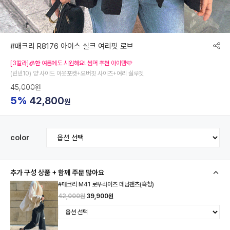
#매크리 R8176 아이스 실크 여리핏 로브
[3칼라]🧊한 여름에도 시원해요! 썸머 추천 아이템🩷
(린넨10) 양 사이드 아웃포켓+오버핏 사이즈+여리 실루엣
45,000원
5%
42,800
원
color
추가 구성 상품 + 함께 주문 많아요
#매크리 M41 로우라이즈 데님팬츠(흑청)
42,000원
39,900원