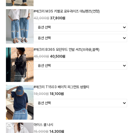
#매크리 M35 키별로 로우라이즈 데님팬츠(연청)
42,000원
37,800원
#매크리 B365 모던무드 언발 셔츠(브라운,블랙)
45,000원
40,500원
#매크리 T1503 베이직 피그먼트 반팔티
19,000원
18,100원
아이스 쿨 나시
15,000원
14,300원