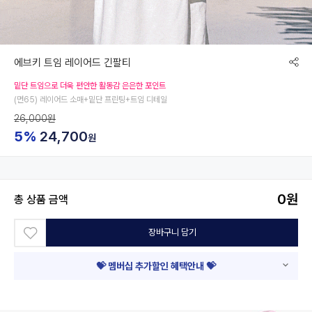
에브키 트임 레이어드 긴팔티
밑단 트임으로 더욱 편안한 활동감 은은한 포인트
(면65) 레이어드 소매+밑단 프린팅+트임 디테일
26,000원
5%
24,700
원
0
원
총 상품 금액
장바구니 담기
💝 멤버십 추가할인 혜택안내 💝