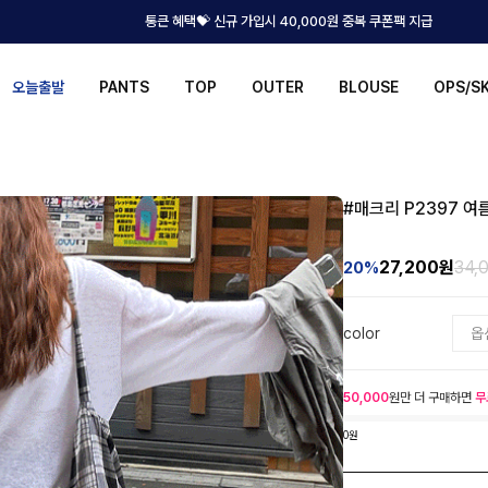
통큰 혜택💝 신규 가입시 40,000원 중복 쿠폰팩 지급
오늘출발
PANTS
TOP
OUTER
BLOUSE
OPS/S
#매크리 P2397 
27,200
원
34,
20%
color
50,000
원만 더 구매하면
무
0원