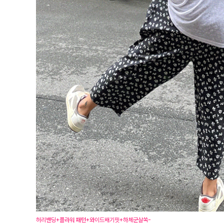
허리밴딩+플라워 패턴+와이드배기핏+하체군살쏙-