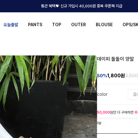
통큰 혜택💝 신규 가입시 40,000원 중복 쿠폰팩 지급
오늘출발
PANTS
TOP
OUTER
BLOUSE
OPS/S
데이피 돌돌이 양말
1,800
원
3,50
50%
color
50,000
원만 더 구매하면
무
0원