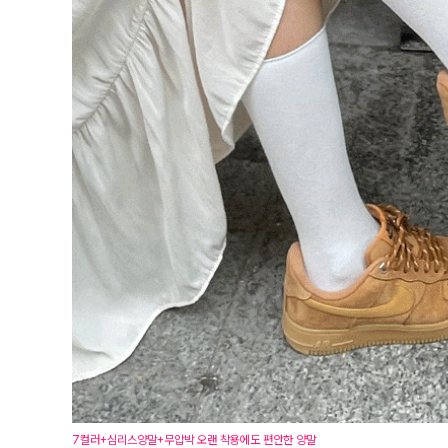
7컬러+심리스양말+무압박 오랜 착용에도 편안한 양말