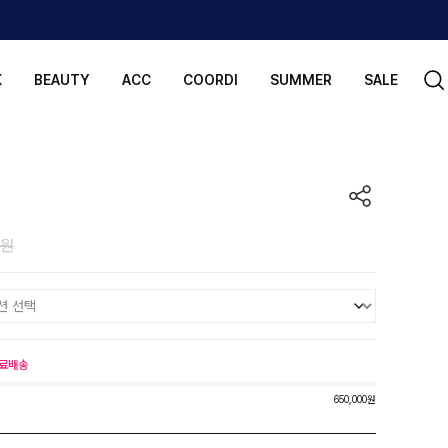
K
BEAUTY
ACC
COORDI
SUMMER
SALE
0원
료배송
650,000원