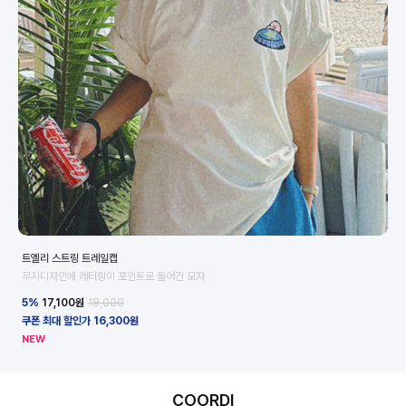
트엘리 스트링 트레일캡
위
무지디자인에 레터링이 포인트로 들어간 모자
중
5%
17,100
원
18,000
5
쿠폰 최대 할인가 16,300원
쿠폰
리
NEW
COORDI