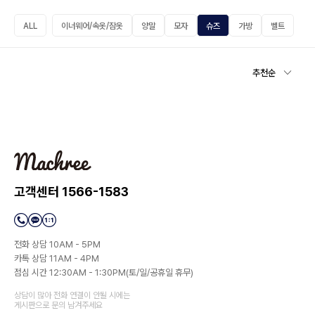
ALL
이너웨어/속옷/잠옷
양말
모자
슈즈
가방
벨트
추천순
고객센터 1566-1583
전화 상담 10AM - 5PM
카톡 상담 11AM - 4PM
점심 시간 12:30AM - 1:30PM(토/일/공휴일 휴무)
상담이 많아 전화 연결이 안될 시에는
게시판으로 문의 남겨주세요