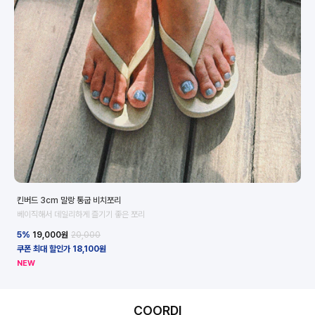
킨버드 3cm 말랑 통굽 비치쪼리
크
베이직해서 데일리하게 즐기기 좋은 쪼리
2
5%
19,000
원
20,000
5
쿠폰 최대 할인가 18,100원
쿠폰
NEW
N
COORDI