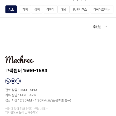
ALL
하의
상의
아우터
데님
맨/유니섹스
다이어트/비누
추천순
고객센터 1566-1583
전화 상담 10AM - 5PM
카톡 상담 11AM - 4PM
점심 시간 12:30AM - 1:30PM(토/일/공휴일 휴무)
상담이 많아 전화 연결이 안될 시에는
게시판으로 문의 남겨주세요