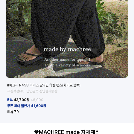
#매크리 P458 아이스 알라딘 하렘 팬츠(화이트,블랙)
구김걱정NO! 안입은듯 편안한착용감
#매
5%
43,700
원
46,000
5
쿠폰 최대 할인가 41,600원
쿠폰
리뷰
70
리
♥MACHREE made 자체제작